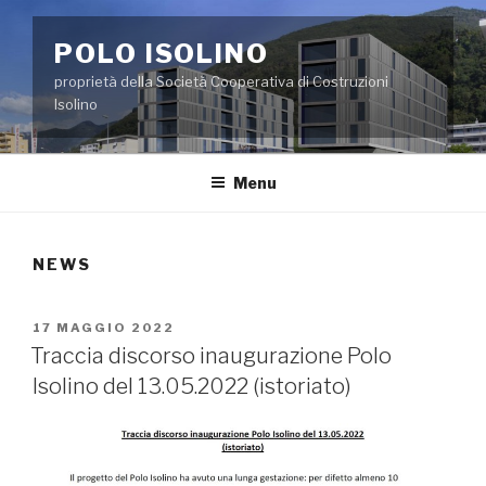
Salta
al
POLO ISOLINO
contenuto
proprietà della Società Cooperativa di Costruzioni
Isolino
Menu
NEWS
PUBBLICATO
17 MAGGIO 2022
IL
Traccia discorso inaugurazione Polo
Isolino del 13.05.2022 (istoriato)