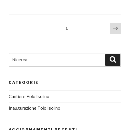
Navigazione
Pagi
Pagina
1
succ
articoli
Cerca:
Cerca
CATEGORIE
Cantiere Polo Isolino
Inaugurazione Polo Isolino
AGGIORNAMENTI RECENTI